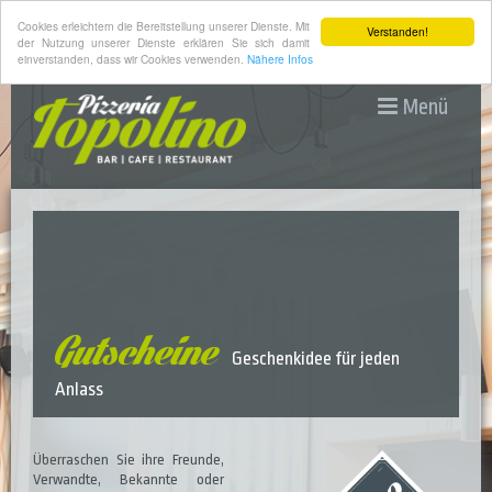
Cookies erleichtern die Bereitstellung unserer Dienste. Mit
Verstanden!
der Nutzung unserer Dienste erklären Sie sich damit
einverstanden, dass wir Cookies verwenden.
Nähere Infos
Menü
Gutscheine
Geschenkidee für jeden
Anlass
Überraschen Sie ihre Freunde,
Verwandte, Bekannte oder